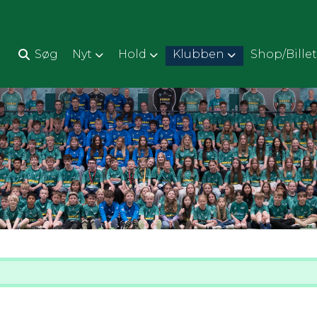
d
Søg
Nyt
Hold
Klubben
Shop/Billet