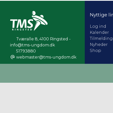
Nyttige li
Log ind
Kalender
Tilmelding
Tværalle 8
,
4100 Ringsted -
Nyheder
info@tms-ungdom.dk
Shop
51793880
webmaster@tms-ungdom.dk