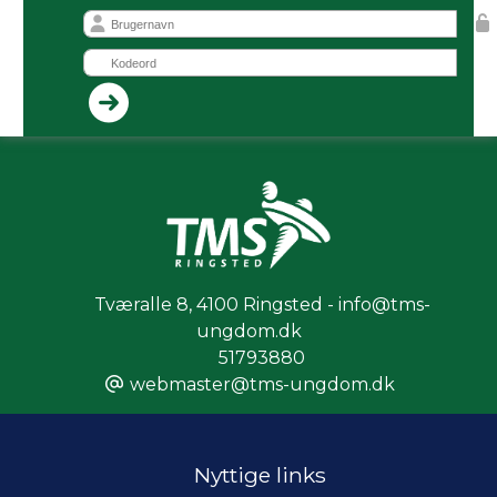
Tværalle 8
,
4100 Ringsted - info@tms-
ungdom.dk
51793880
webmaster@tms-ungdom.dk
Nyttige links