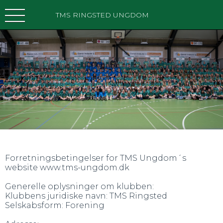
TMS RINGSTED UNGDOM
Forretningsbetingelser for TMS Ungdom´s
website www.tms-ungdom.dk
Generelle oplysninger om klubben:
Klubbens juridiske navn: TMS Ringsted
Selskabsform: Forening