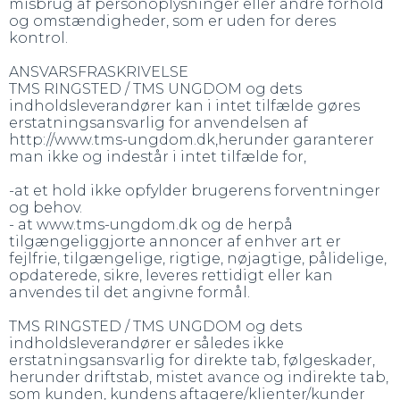
misbrug af personoplysninger eller andre forhold
og omstændigheder, som er uden for deres
kontrol.
ANSVARSFRASKRIVELSE
TMS RINGSTED / TMS UNGDOM og dets
indholdsleverandører kan i intet tilfælde gøres
erstatningsansvarlig for anvendelsen af
http://www.tms-ungdom.dk,herunder garanterer
man ikke og indestår i intet tilfælde for,
-at et hold ikke opfylder brugerens forventninger
og behov.
- at www.tms-ungdom.dk og de herpå
tilgængeliggjorte annoncer af enhver art er
fejlfrie, tilgængelige, rigtige, nøjagtige, pålidelige,
opdaterede, sikre, leveres rettidigt eller kan
anvendes til det angivne formål.
TMS RINGSTED / TMS UNGDOM og dets
indholdsleverandører er således ikke
erstatningsansvarlig for direkte tab, følgeskader,
herunder driftstab, mistet avance og indirekte tab,
som kunden, kundens aftagere/klienter/kunder