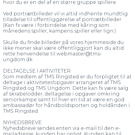
hvor du er en del af en større gruppe spillere.
Ved portrætbilleder vil vi altid indhente mundtlig
tilladelse til offentliggørelse af portrætbilleder
(Kan fx være i forbindelse med kåring som
månedens spiller, kampens spiller eller lign.)
Skulle du finde billeder på vores hjemmeside du
ikke mener skal være offentliggjort kan du altid
rette henvendelse til webmaster@tms-
ungdom.dk
DELTAGELSE I AKTIVITETER
Som medlem af TMS Ringsted er du forpligtet til at
deltage i aktiviteter/opgaver arrangeret af TMS
Ringsted og TMS Ungdom. Dette kan fx være salg
af skrabelodder, deltagelse i opgaver omkring
seniorkampe samt til hver en tid at være en god
ambassadør for håndboldsporten og holdånden i
TMS Ringsted.
NYHEDSBREVE
Nyhedsbreve sendes enten via e-mail til den e-
mailadresse, kunden har oplyst. Kunden kan til