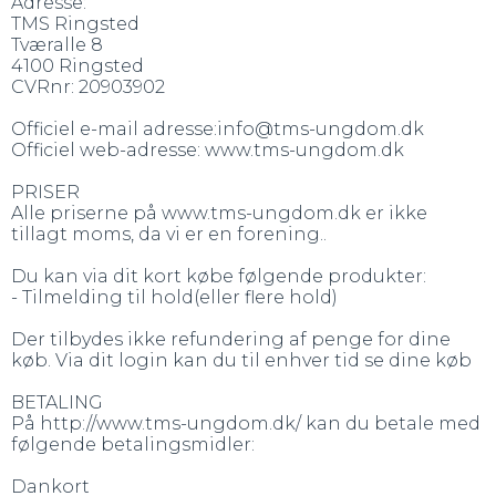
Adresse:
TMS Ringsted
Tværalle 8
4100 Ringsted
CVRnr: 20903902
Officiel e-mail adresse:info@tms-ungdom.dk
Officiel web-adresse: www.tms-ungdom.dk
PRISER
Alle priserne på www.tms-ungdom.dk er ikke
tillagt moms, da vi er en forening..
Du kan via dit kort købe følgende produkter:
- Tilmelding til hold(eller flere hold)
Der tilbydes ikke refundering af penge for dine
køb. Via dit login kan du til enhver tid se dine køb
BETALING
På http://www.tms-ungdom.dk/ kan du betale med
følgende betalingsmidler:
Dankort