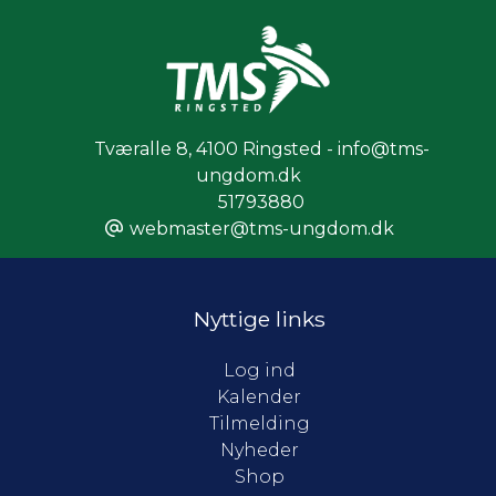
Tværalle 8
,
4100 Ringsted - info@tms-
ungdom.dk
51793880
webmaster@tms-ungdom.dk
Nyttige links
Log ind
Kalender
Tilmelding
Nyheder
Shop