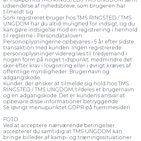
udsendelse af nyhedsbreve, som brugeren har
tilmeldt sig.
Som registreret bruger hos TMS RINGSTED / TMS
UNGDOM har du altid mulighed for indsigt, og du
kan gøre indsigelse mod en registrering i henhold
til reglerne i Persondataloven.
Personoplysningerne opbevares i 5 år efter sidste
transaktion med kunden. Ingen registrerede
personoplysninger videregives til tredjemand i
nogen form på noget tidspunkt, medmindre det
sker efter krav i lovgivning eller i øvrigt kræves af
offentlige myndigheder. Brugernavn og
adgangskode.
Kunder, der ønsker at tilmelde sig hold hos TMS
RINGSTED / TMS UNGDOM, tildeles et brugernavn
og en adgangskode. Det er kundens ansvar at
opbevare disse informationer betryggende.
Se iøvrigt menupunktet GDPR på hjemmesiden
FOTO
Ved at acceptere nærværende betingelser
accepterer du samtidig at TMS UNGDOM kan
bringe billeder af kamp- og træningssituationer