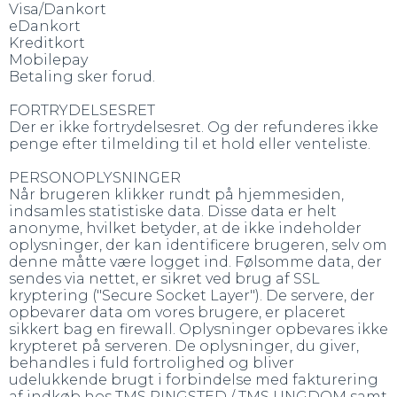
Visa/Dankort
eDankort
Kreditkort
Mobilepay
Betaling sker forud.
FORTRYDELSESRET
Der er ikke fortrydelsesret. Og der refunderes ikke
penge efter tilmelding til et hold eller venteliste.
PERSONOPLYSNINGER
Når brugeren klikker rundt på hjemmesiden,
indsamles statistiske data. Disse data er helt
anonyme, hvilket betyder, at de ikke indeholder
oplysninger, der kan identificere brugeren, selv om
denne måtte være logget ind. Følsomme data, der
sendes via nettet, er sikret ved brug af SSL
kryptering ("Secure Socket Layer"). De servere, der
opbevarer data om vores brugere, er placeret
sikkert bag en firewall. Oplysninger opbevares ikke
krypteret på serveren. De oplysninger, du giver,
behandles i fuld fortrolighed og bliver
udelukkende brugt i forbindelse med fakturering
af indkøb hos TMS RINGSTED / TMS UNGDOM samt