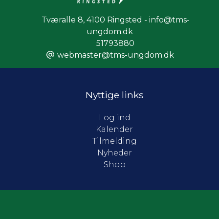
Tværalle 8
,
4100 Ringsted - info@tms-
ungdom.dk
51793880
webmaster@tms-ungdom.dk
Nyttige links
Log ind
Kalender
Tilmelding
Nyheder
Shop