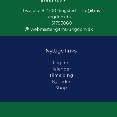
Tværalle 8
,
4100 Ringsted - info@tms-
ungdom.dk
51793880
webmaster@tms-ungdom.dk
Nyttige links
Log ind
Kalender
Tilmelding
Nyheder
Shop