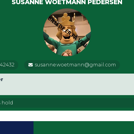
SUSANNE WOETMANN PEDERSEN
42432
susanne.woetmann@gmail.com
r
 AllStarz
s hold