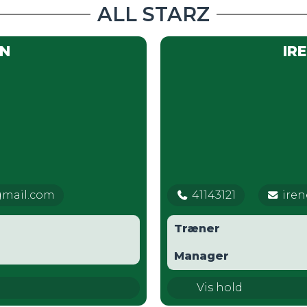
ALL STARZ
EN
IR
gmail.com
41143121
ire
Træner
Manager
TMS AllStarz
Vis hold