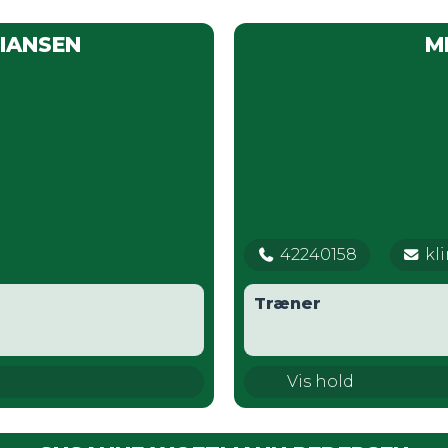
TIANSEN
M
42240158
kl
Træner
TMS AllStarz
Vis hold