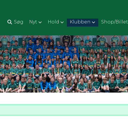
d
Søg
Nyt
Hold
Klubben
Shop/Billet