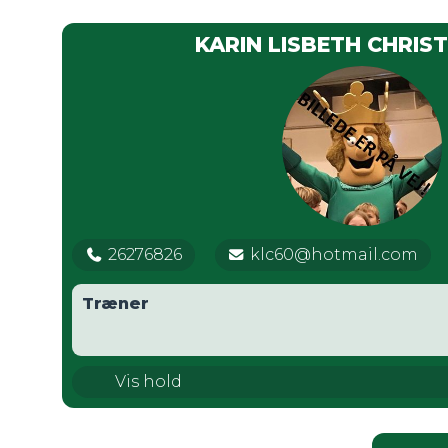
KARIN LISBETH CHRIS
26276826
klc60@hotmail.com
Træner
TMS AllStarz
Vis hold