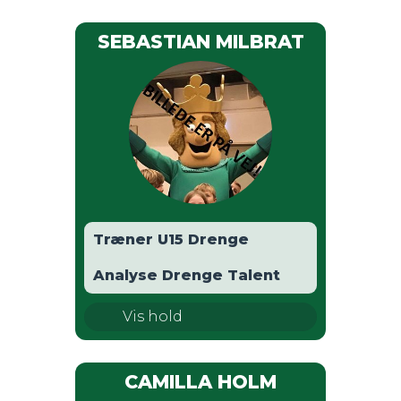
SEBASTIAN MILBRAT
Træner U15 Drenge
Analyse Drenge Talent
U15 Drenge
Vis hold
U17 Drenge
CAMILLA HOLM
U19 Drenge