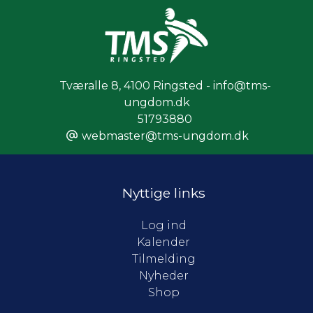
U19 Drenge
Tværalle 8
,
4100 Ringsted - info@tms-
ungdom.dk
51793880
webmaster@tms-ungdom.dk
Nyttige links
Log ind
Kalender
Tilmelding
Nyheder
Shop