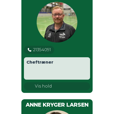
21354091
Cheftræner
U15 Drenge
Vis hold
ANNE KRYGER LARSEN