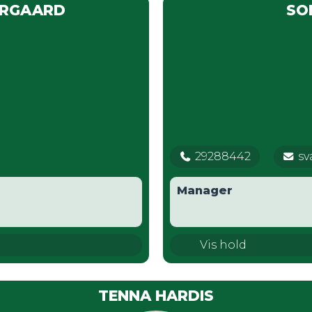
ERGAARD
SO
29288442
sv
Manager
U11 Drenge
Vis hold
TENNA HARDIS