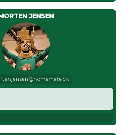
MORTEN JENSEN
rtenjensen@homemate.dk