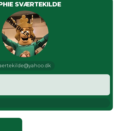
PHIE SVÆRTEKILDE
aertekilde@yahoo.dk