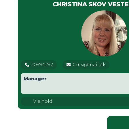
CHRISTINA SKOV VEST
20994292
Cmv@mail.dk
Manager
U11 Drenge
Vis hold