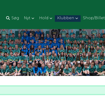
d
Søg
Nyt
Hold
Klubben
Shop/Billet