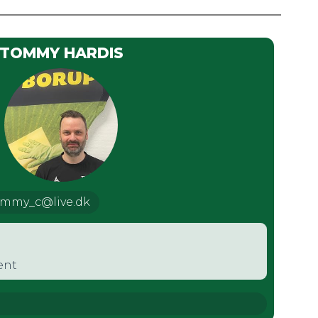
TOMMY HARDIS
mmy_c@live.dk
ent