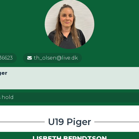
36623
th_olsen@live.dk
ger
 Drenge
s hold
U19 Piger
LISBETH BERNDTSON