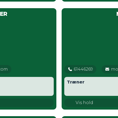
ER
com
61446269
mo
Træner
U11 Drenge
Vis hold