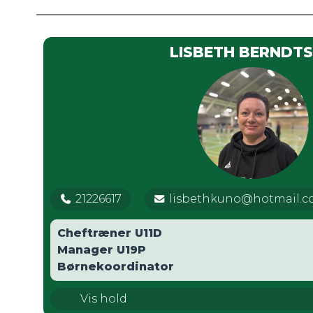
LISBETH BERNDT
21226617
lisbethkuno@hotmail.
Cheftræner U11D
Manager U19P
Børnekoordinator
U11 Drenge
Vis hold