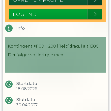
OPRET EN PROFIL
LOG IND
Info
Kontingent =1100 + 200 i Tøjbidrag, i alt 1300
Der følger spillertrøje med
Startdato
18.08.2026
Slutdato
30.04.2027