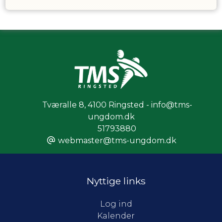
Tværalle 8
,
4100 Ringsted - info@tms-
ungdom.dk
51793880
webmaster@tms-ungdom.dk
Nyttige links
Log ind
Kalender